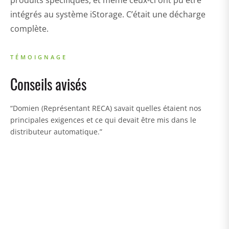
produits spécifiques, et même ceux-ci ont pu être
intégrés au système iStorage. C’était une décharge
complète.
TÉMOIGNAGE
Conseils avisés
P
“Domien (Représentant RECA) savait quelles étaient nos
principales exigences et ce qui devait être mis dans le
“
distributeur automatique.”
c